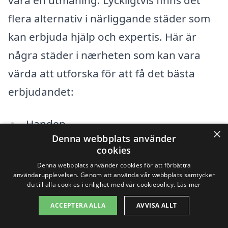
flera alternativ i närliggande städer som
kan erbjuda hjälp och expertis. Här är
några städer i nærheten som kan vara
värda att utforska för att få det bästa
erbjudandet:
Handen
×
Denna webbplats använder
Tyresö
cookies
Denna webbplats använder cookies för att förbättra
Nynäshamn
användarupplevelsen. Genom att använda vår webbplats samtycker
du till alla cookies i enlighet med vår cookiepolicy.
Läs mer
Sundbyberg
ACCEPTERA ALLA
AVVISA ALLT
Boo