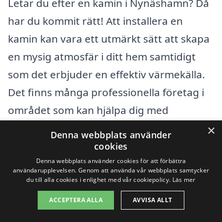
Letar du efter en kamin i Nynäshamn? Då
har du kommit rätt! Att installera en
kamin kan vara ett utmärkt sätt att skapa
en mysig atmosfär i ditt hem samtidigt
som det erbjuder en effektiv värmekälla.
Det finns många professionella företag i
området som kan hjälpa dig med
installation, service och underhåll av
×
Denna webbplats använder
kaminer.
cookies
Denna webbplats använder cookies för att förbättra
användarupplevelsen. Genom att använda vår webbplats samtycker
Men ibland kan det vara bra att bredda
du till alla cookies i enlighet med vår cookiepolicy.
Läs mer
sina vyer och också överväga företag i
ACCEPTERA ALLA
AVVISA ALLT
närliggande städer. Här är några exempel