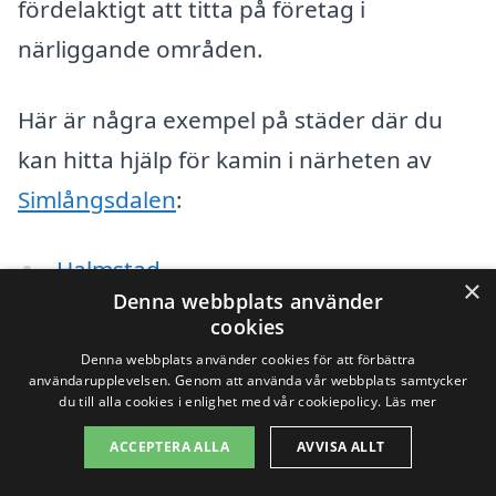
fördelaktigt att titta på företag i
närliggande områden.
Här är några exempel på städer där du
kan hitta hjälp för kamin i närheten av
Simlångsdalen
:
Halmstad
×
Denna webbplats använder
Falkenberg
cookies
Denna webbplats använder cookies för att förbättra
Varberg
användarupplevelsen. Genom att använda vår webbplats samtycker
du till alla cookies i enlighet med vår cookiepolicy.
Läs mer
Hyltebruk
ACCEPTERA ALLA
AVVISA ALLT
Steninge