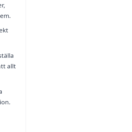
r,
hem.
ekt
tälla
t allt
a
ion.