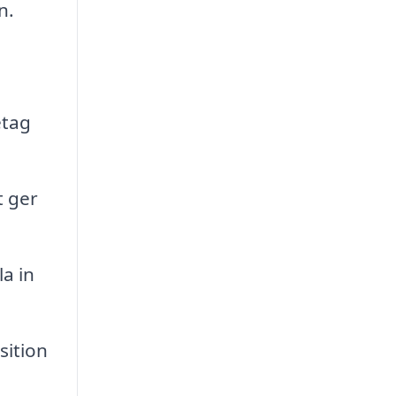
n.
etag
t ger
a in
sition