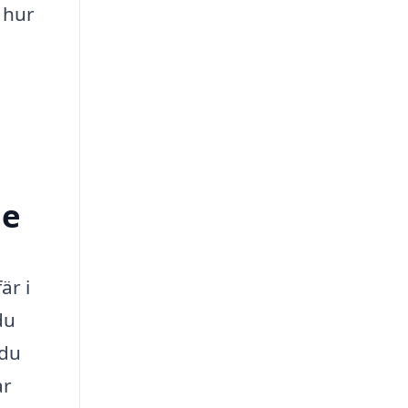
 hur
ge
är i
du
 du
ar