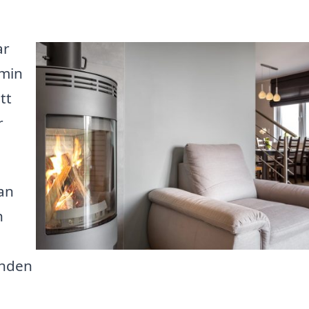
ar
amin
tt
r
kan
h
anden