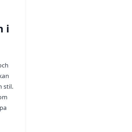
 i
 och
 kan
stil.
som
lpa