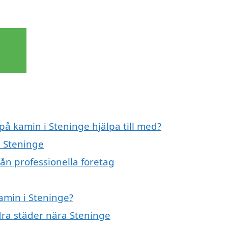
på kamin i Steninge hjälpa till med?
i Steninge
ån professionella företag
kamin i Steninge?
ndra städer nära Steninge