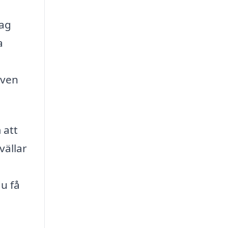
tag
a
även
 att
vällar
du få