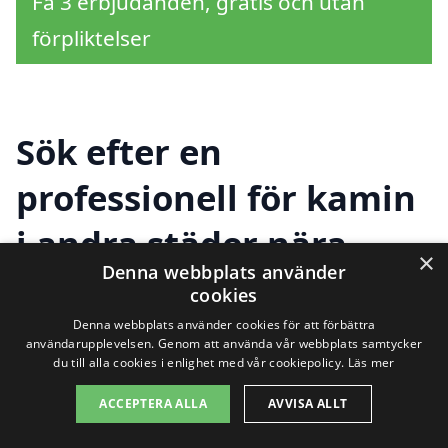
Få 3 erbjudanden, gratis och utan
förpliktelser
Sök efter en
professionell för kamin
i andra städer nära
×
Denna webbplats använder
Sölvesborg
cookies
Denna webbplats använder cookies för att förbättra
användarupplevelsen. Genom att använda vår webbplats samtycker
Att hitta rätt företag för installation av en
du till alla cookies i enlighet med vår cookiepolicy.
Läs mer
kamin i Sölvesborg kan ibland kännas
ACCEPTERA ALLA
AVVISA ALLT
överväldigande. Men det finns flera