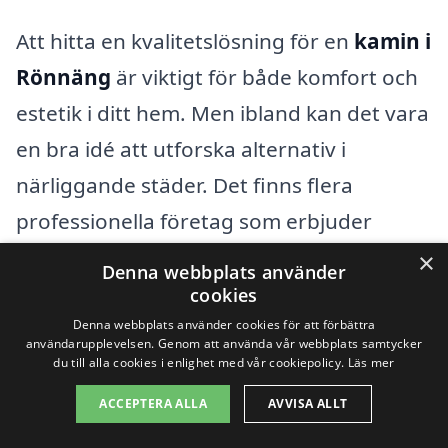
Att hitta en kvalitetslösning för en
kamin i
Rönnäng
är viktigt för både komfort och
estetik i ditt hem. Men ibland kan det vara
en bra idé att utforska alternativ i
närliggande städer. Det finns flera
professionella företag som erbjuder
installation, reparation och underhåll av
×
Denna webbplats använder
kaminer i området, vilket gör det lättare
cookies
för dig att få det bästa erbjudandet.
Denna webbplats använder cookies för att förbättra
användarupplevelsen. Genom att använda vår webbplats samtycker
du till alla cookies i enlighet med vår cookiepolicy.
Läs mer
När du letar efter den perfekta kaminen
ACCEPTERA ALLA
AVVISA ALLT
kan det vara hjälpsamt att titta på dessa