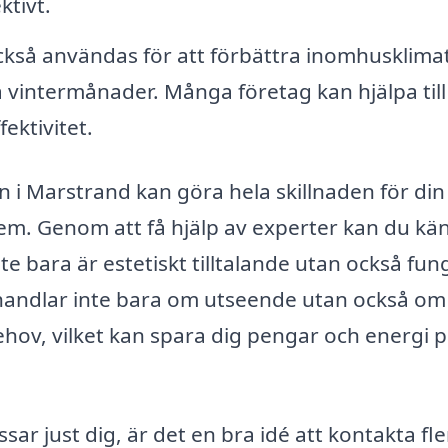
tivt.
kså användas för att förbättra inomhusklimat
lla vintermånader. Många företag kan hjälpa til
ektivitet.
n i Marstrand kan göra hela skillnaden för din
hem. Genom att få hjälp av experter kan du kä
e bara är estetiskt tilltalande utan också fun
in handlar inte bara om utseende utan också om
hov, vilket kan spara dig pengar och energi 
r just dig, är det en bra idé att kontakta fle