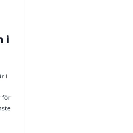
 i
r i
 för
aste