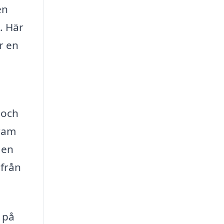
en
n. Här
r en
 och
sram
 en
 från
 på