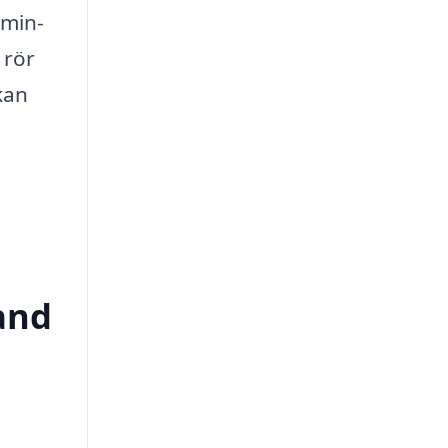
amin-
 rör
kan
and