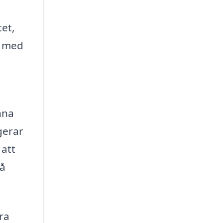
et,
l med
nna
gerar
 att
på
ra