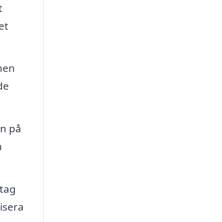
t
et
inen
de
en på
n
etag
isera