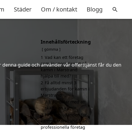
m
Städer
Om / kontakt
Blogg
Innehållsförteckning
gömma
1
Vad kan ett företag
som är specialiserat på
er denna guide och använder vår offerttjänst får du den
kamin i Marstrand
hjälpa till med?
2
Få alltid minst 3
erbjudanden för kamin i
Marstrand
2.1
Fördelar med att
skaffa en kamin
3
Få 3 erbjudanden för
kamin i Marstrand från
professionella företag