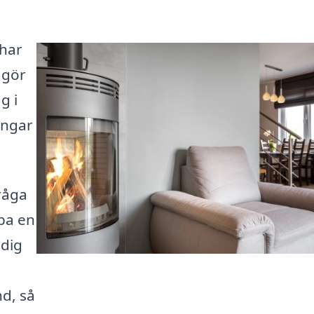
 har
e gör
g i
ingar
fråga
pa en
 dig
nd, så