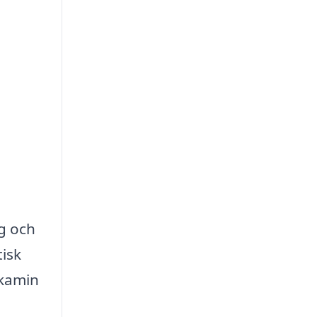
ig och
tisk
 kamin