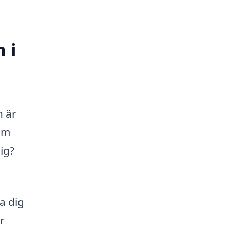
 i
n är
som
ig?
a dig
r