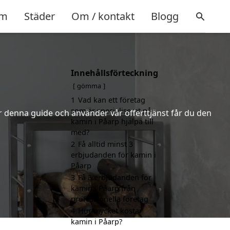
m
Städer
Om / kontakt
Blogg
Innehållsförteckning
gömma
1
Vad kan ett företag
som är specialiserat på
er denna guide och använder vår offerttjänst får du den
kamin i Påarp hjälpa till
med?
2
Få alltid minst 3
erbjudanden för kamin i
Påarp
3
Få 3 erbjudanden för
kamin i Påarp från
professionella företag
4
Hur mycket kostar
kamin i Påarp?