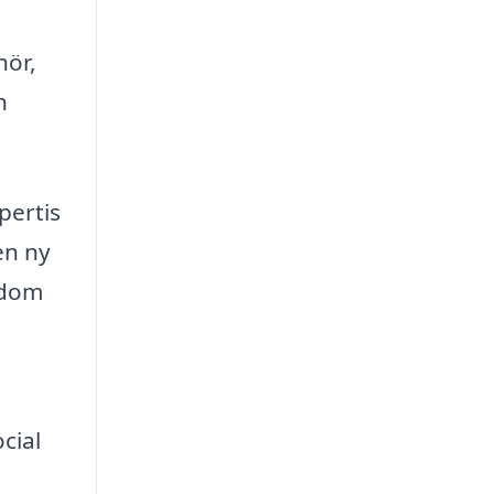
hör,
n
pertis
en ny
edom
cial
a