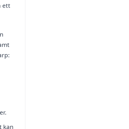
 ett
an
samt
arp:
er.
et kan