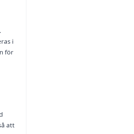
.
ras i
n för
d
å att