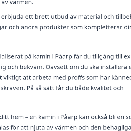
a av värmen.
erbjuda ett brett utbud av material och tillbe
rgar och andra produkter som kompletterar di
liserat på kamin i Påarp får du tillgång till ex
ig och bekväm. Oavsett om du ska installera 
det viktigt att arbeta med proffs som har känn
kraven. På så sätt får du både kvalitet och
itt hem – en kamin i Påarp kan också bli en so
las för att njuta av värmen och den behaglig