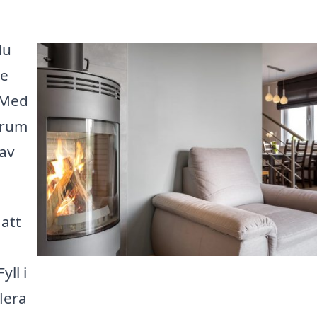
du
me
 Med
srum
 av
 att
ll i
lera