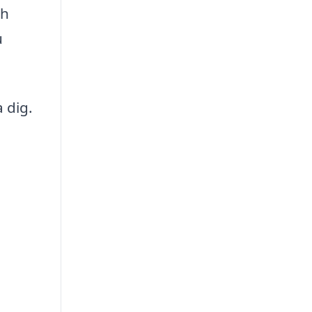
ch
u
 dig.