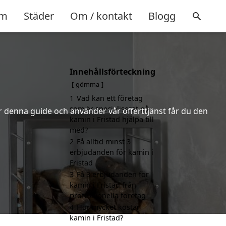
m
Städer
Om / kontakt
Blogg
Innehållsförteckning
gömma
1
Vad kan ett företag
som är specialiserat på
er denna guide och använder vår offerttjänst får du den
kamin i Fristad hjälpa till
med?
2
Få alltid minst 3
erbjudanden för kamin i
Fristad
3
Få 3 erbjudanden för
kamin i Fristad från
professionella företag
4
Hur mycket kostar
kamin i Fristad?