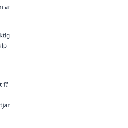
n är
ktig
älp
t få
tjar