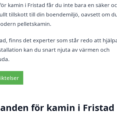
ör kamin i Fristad får du inte bara en säker o
llt tillskott till din boendemiljö, oavsett om d
modern pelletskamin.
ad, finns det experter som står redo att hjälpa
stallation kan du snart njuta av värmen och
uda.
iktelser
danden för kamin i Fristad