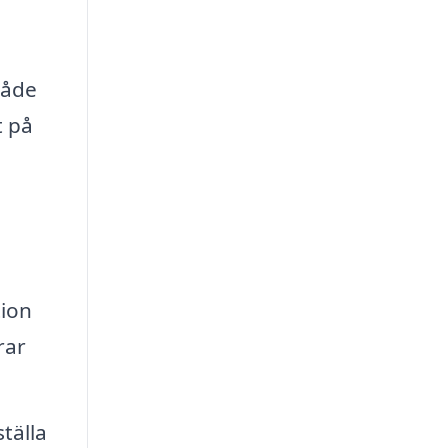
både
t på
tion
rar
tälla