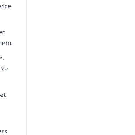
vice
er
 hem.
e.
för
et
ers