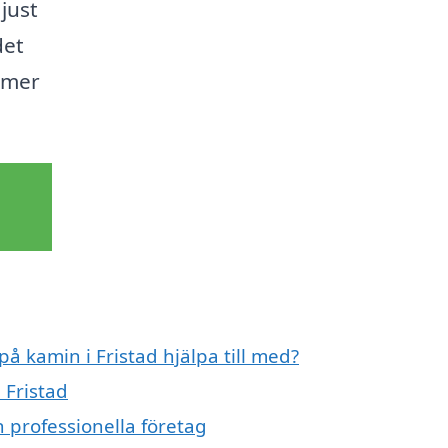
just
det
rmer
på kamin i Fristad hjälpa till med?
 Fristad
n professionella företag