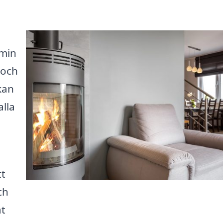
amin
 och
kan
lla
tt
ch
at