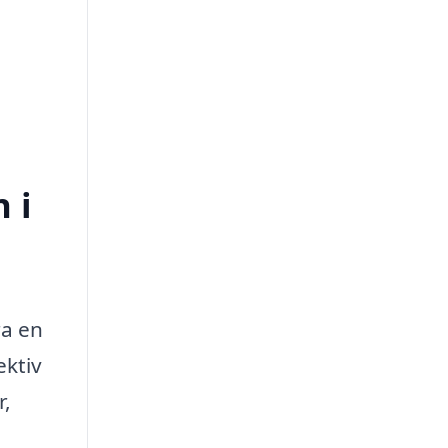
 i
ra en
ektiv
r,