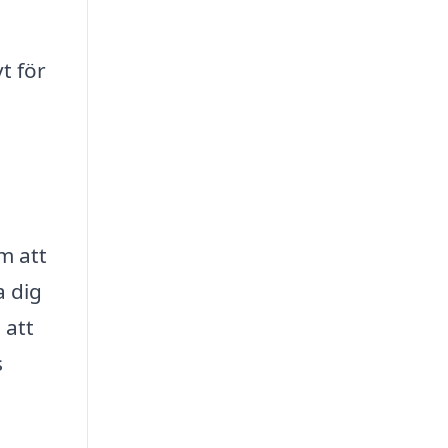
t för
m att
a dig
 att
s