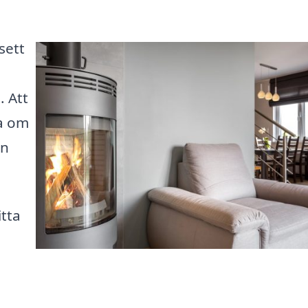
sett
 Att
ga om
en
itta
a