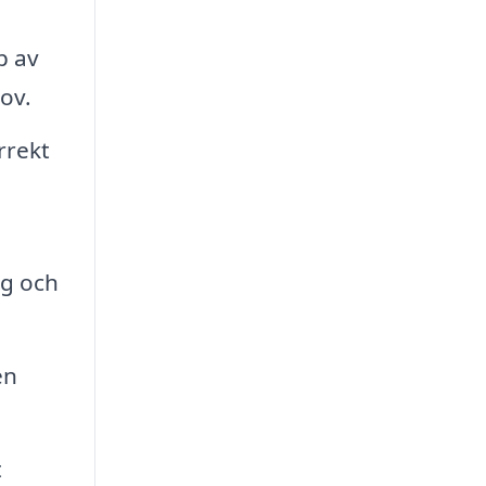
p av
ov.
rrekt
ng och
en
t