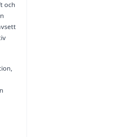
ft och
in
avsett
iv
tion,
en