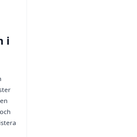
 i
h
ster
Den
 och
istera