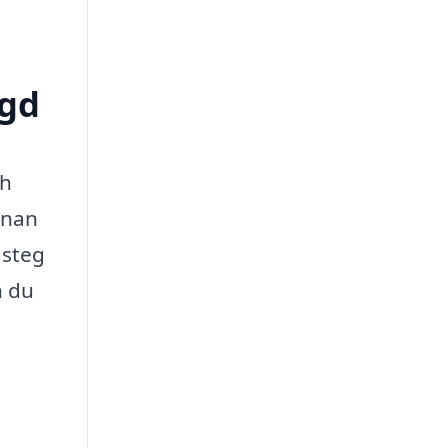
ygd
ch
nnan
 steg
n du