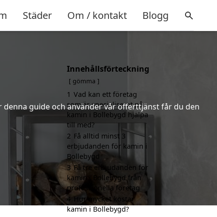
m
Städer
Om / kontakt
Blogg
Innehållsförteckning
gömma
1
Vad kan ett företag
som är specialiserat på
er denna guide och använder vår offerttjänst får du den
kamin i Bollebygd hjälpa
till med?
2
Få alltid minst 3
erbjudanden för kamin i
Bollebygd
3
Få tre erbjudanden för
kamin i Bollebygd från
professionella företag
4
Hur mycket kostar
kamin i Bollebygd?