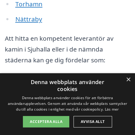
Torhamn
Nättraby
Att hitta en kompetent leverantör av
kamin i Sjuhalla eller i de nämnda
städerna kan ge dig fördelar som:
×
Expertis och erfarenhet som
Denna webbplats använder
cookies
säkerställer korrekt installation.
Denna webbplats använder cookies för att förbättra
Förslag på olika typer av kaminer som
användarupplevelsen. Genom att använda vår webbplats samtycker
du till alla cookies i enlighet med vår cookiepolicy.
Läs mer
passar dina behov och din budget.
ACCEPTERA ALLA
AVVISA ALLT
Möjlighet att få flera offerter för att