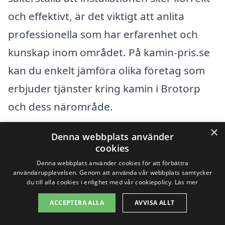
och effektivt, är det viktigt att anlita
professionella som har erfarenhet och
kunskap inom området. På kamin-pris.se
kan du enkelt jämföra olika företag som
erbjuder tjänster kring kamin i Brotorp
och dess närområde.
×
Denna webbplats använder
När du letar efter hjälp med kamin i
cookies
Brotorp kan det vara klokt att också
Denna webbplats använder cookies för att förbättra
överväga företag i de omgivande
användarupplevelsen. Genom att använda vår webbplats samtycker
du till alla cookies i enlighet med vår cookiepolicy.
Läs mer
städerna. Här är några närliggande
ACCEPTERA ALLA
AVVISA ALLT
platser där du kan hitta kvalificerade