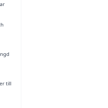
ar
ch
ängd
 till