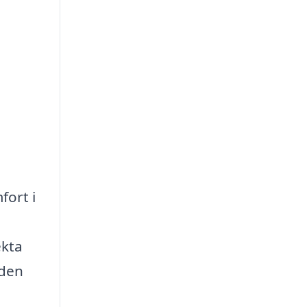
fort i
ekta
nden