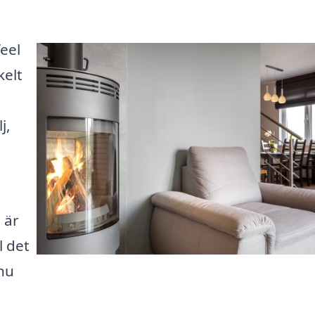
feel
kelt
j,
 är
l det
nu