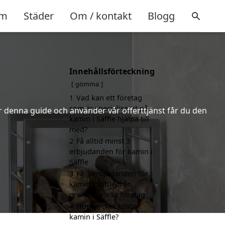
m
Städer
Om / kontakt
Blogg
Innehållsförteckning
gömma
1
Vad kan ett företag
som är specialiserat på
er denna guide och använder vår offerttjänst får du den
kamin i Säffle hjälpa till
med?
2
Få alltid minst 3
erbjudanden för kamin i
Säffle
3
Få 3 erbjudanden för
kamin i Säffle från
professionella företag
4
Hur mycket kostar
kamin i Säffle?