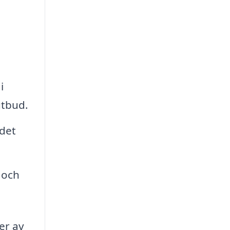
i
utbud.
det
 och
er av