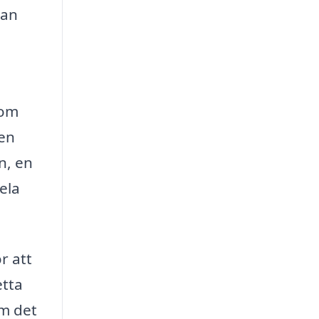
kan
tom
 en
n, en
ela
r att
etta
om det