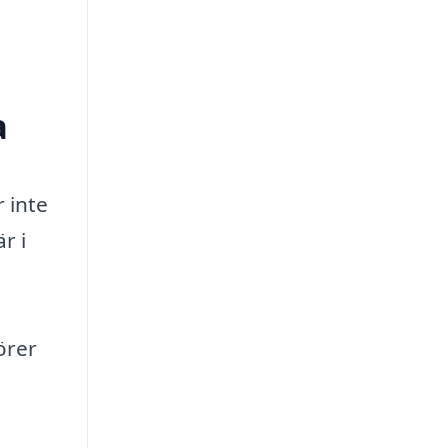
a
 inte
r i
örer