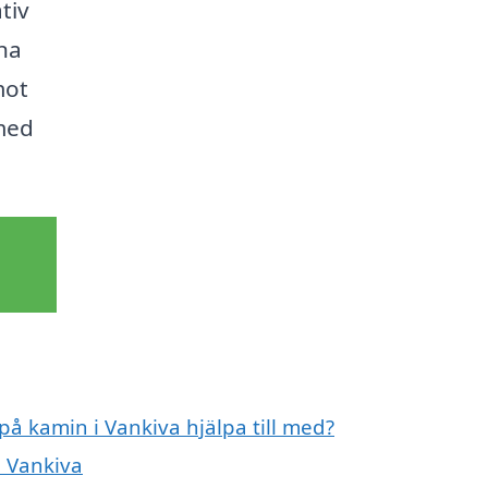
tiv
na
mot
med
på kamin i Vankiva hjälpa till med?
i Vankiva