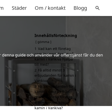
m
Städer
Om / kontakt
Blogg
Innehållsförteckning
gömma
1
Vad kan ett företag
som är specialiserat på
er denna guide och använder vår offerttjänst får du den
kamin i Vankiva hjälpa
till med?
2
Få alltid minst 3
erbjudanden för kamin i
Vankiva
3
Få 3 erbjudanden för
kamin i Vankiva från
professionella företag
4
Hur mycket kostar
kamin i Vankiva?