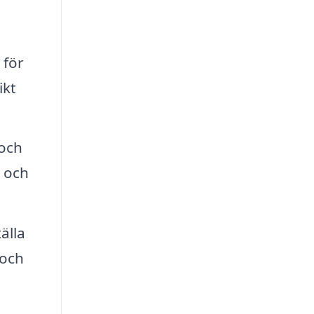
 för
ikt
 och
r och
älla
 och