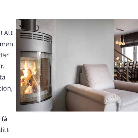
! Att
ärmen
fär
r.
ta
tion,
 få
ditt