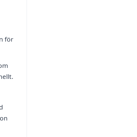
n för
som
ellt.
d
ion