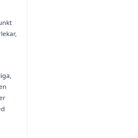
unkt
lekar,
.
iga,
den
er
ed