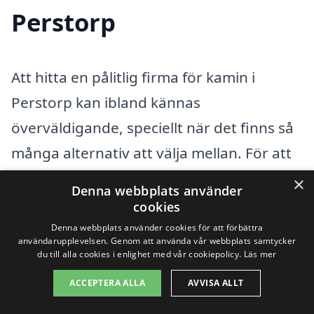
Perstorp
Att hitta en pålitlig firma för kamin i
Perstorp kan ibland kännas
överväldigande, speciellt när det finns så
många alternativ att välja mellan. För att
underlätta processen rekommenderar vi
×
Denna webbplats använder
att du också överväger företag i
cookies
närliggande städer. Det kan ge dig fler val
Denna webbplats använder cookies för att förbättra
användarupplevelsen. Genom att använda vår webbplats samtycker
och möjlighet till bättre erbjudanden. Här
du till alla cookies i enlighet med vår cookiepolicy.
Läs mer
är några städer runt omkring Perstorp
ACCEPTERA ALLA
AVVISA ALLT
där du kan hitta professionella aktörer