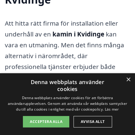
Att hitta rätt firma för installation eller
underhåll av en
kamin i Kvidinge
kan
vara en utmaning. Men det finns många
alternativ i närområdet, där
professionella tjänster erbjuder både
kvalitet och expertis. Genom vår
×
Denna webbplats använder
plattform kamin-pris.se kan du enkelt få
cookies
kontakt med företag som specialiserar sig
Denna webbplats använder cookies för att förbättra
användarupplevelsen. Genom att använda vår webbplats samtycker
på kaminer och få flera konkurrerande
du till alla cookies i enlighet med vår cookiepolicy.
Läs mer
offerter. Oavsett om du letar efter en ny
ACCEPTERA ALLA
AVVISA ALLT
kamin eller behöver hjälp med en