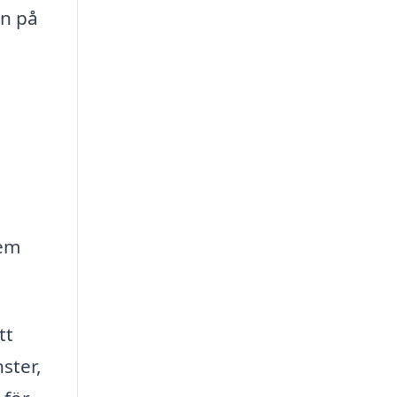
in på
hem
tt
ster,