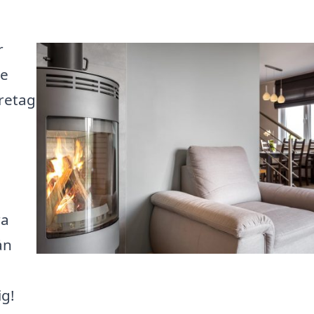
r
se
öretag
ra
ån
ig!