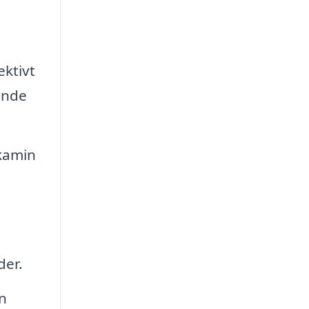
ektivt
lande
 kamin
der.
n