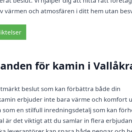
erat beslut. Vi hjälper dig att hitta rätt företag
 av värmen och atmosfären i ditt hem utan besv
iktelser
danden för kamin i Vallåkr
t utmärkt beslut som kan förbättra både din
 kamin erbjuder inte bara värme och komfort 
som en stilfull inredningsdetalj som kan förh
 är det viktigt att du samlar in flera erbjuda
olika leverantörer kan spara både pengar och b