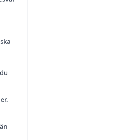
 ska
 du
er.
 än