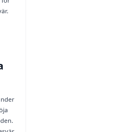
 för
är.
a
under
öja
nden.
esvär