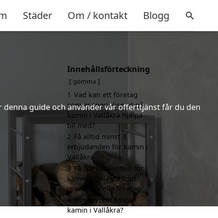
m
Städer
Om / kontakt
Blogg
Innehållsförteckning
gömma
1
Vad kan ett företag
som är specialiserat på
er denna guide och använder vår offerttjänst får du den
kamin i Vallåkra hjälpa
till med?
2
Få alltid minst 3
erbjudanden för kamin i
Vallåkra
3
Få 3 erbjudanden för
kamin i Vallåkra från
professionella företag
4
Hur mycket kostar
kamin i Vallåkra?