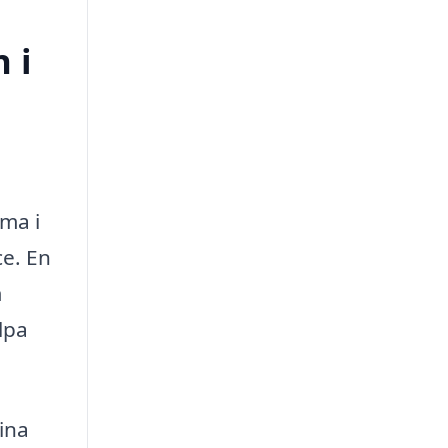
 i
mma i
ce. En
m
lpa
ina