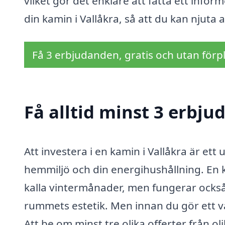
vilket gör det enklare att fatta ett inform
din kamin i Vallåkra, så att du kan njuta
Få 3 erbjudanden, gratis och utan förpl
Få alltid minst 3 erbju
Att investera i en kamin i Vallåkra är et
hemmiljö och din energihushållning. En
kalla vintermånader, men fungerar också 
rummets estetik. Men innan du gör ett val
Att be om minst tre olika offerter från 