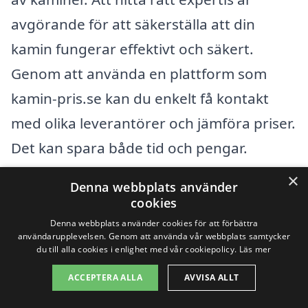
avgörande för att säkerställa att din
kamin fungerar effektivt och säkert.
Genom att använda en plattform som
kamin-pris.se kan du enkelt få kontakt
med olika leverantörer och jämföra priser.
Det kan spara både tid och pengar.
×
Denna webbplats använder
När du letar efter en kamin i Sulvik, kan du
cookies
överväga att kontakta företag i
Denna webbplats använder cookies för att förbättra
användarupplevelsen. Genom att använda vår webbplats samtycker
närliggande städer såsom:
du till alla cookies i enlighet med vår cookiepolicy.
Läs mer
ACCEPTERA ALLA
AVVISA ALLT
Arvika