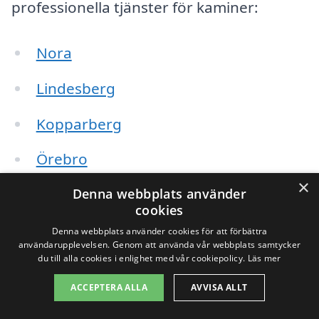
professionella tjänster för kaminer:
Nora
Lindesberg
Kopparberg
Örebro
×
Hällefors
Denna webbplats använder
cookies
Frövi
Denna webbplats använder cookies för att förbättra
användarupplevelsen. Genom att använda vår webbplats samtycker
du till alla cookies i enlighet med vår cookiepolicy.
Läs mer
Degerfors
ACCEPTERA ALLA
AVVISA ALLT
Karlskoga