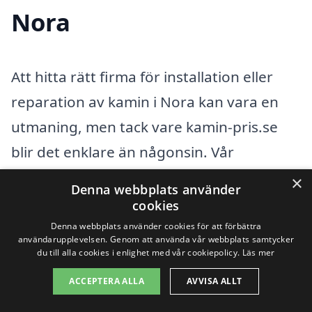
Nora
Att hitta rätt firma för installation eller
reparation av kamin i Nora kan vara en
utmaning, men tack vare kamin-pris.se
blir det enklare än någonsin. Vår
plattform hjälper dig att snabbt få kontakt
×
Denna webbplats använder
med kvalificerade yrkespersoner i ditt
cookies
närområde. En kamin kan vara både en
Denna webbplats använder cookies för att förbättra
användarupplevelsen. Genom att använda vår webbplats samtycker
snygg och funktionell detalj i ditt hem, och
du till alla cookies i enlighet med vår cookiepolicy.
Läs mer
därför är det viktigt att välja rätt expert
ACCEPTERA ALLA
AVVISA ALLT
för jobbet.