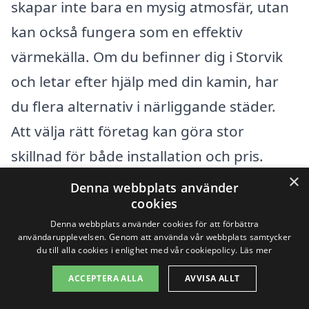
skapar inte bara en mysig atmosfär, utan
kan också fungera som en effektiv
värmekälla. Om du befinner dig i Storvik
och letar efter hjälp med din kamin, har
du flera alternativ i närliggande städer.
Att välja rätt företag kan göra stor
skillnad för både installation och pris.
×
Denna webbplats använder
Det finns flera kommuner i närheten av
cookies
Storvik där du kan hitta professionella
Denna webbplats använder cookies för att förbättra
användarupplevelsen. Genom att använda vår webbplats samtycker
hantverkare och företag specialiserade
du till alla cookies i enlighet med vår cookiepolicy.
Läs mer
på kaminer. Här är några av de städer
ACCEPTERA ALLA
AVVISA ALLT
som kan vara värda att överväga: