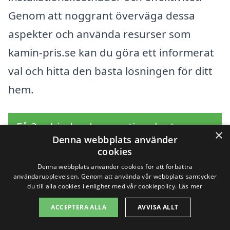
Genom att noggrant överväga dessa
aspekter och använda resurser som
kamin-pris.se kan du göra ett informerat
val och hitta den bästa lösningen för ditt
hem.
Få 3 erbjudanden, gratis och utan
×
Denna webbplats använder
förpliktelser
cookies
Denna webbplats använder cookies för att förbättra
användarupplevelsen. Genom att använda vår webbplats samtycker
du till alla cookies i enlighet med vår cookiepolicy.
Läs mer
Sök efter en
ACCEPTERA ALLA
AVVISA ALLT
professionell för kamin