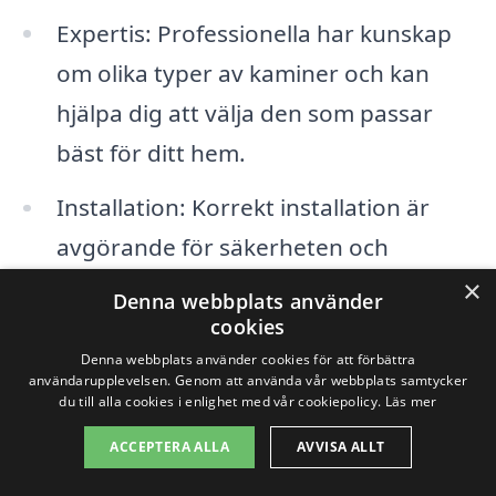
Expertis: Professionella har kunskap
om olika typer av kaminer och kan
hjälpa dig att välja den som passar
bäst för ditt hem.
Installation: Korrekt installation är
avgörande för säkerheten och
effektiviteten hos din kamin.
×
Denna webbplats använder
cookies
Energibesparing: En välinstallerad
Denna webbplats använder cookies för att förbättra
kamin kan spara energi och minska
användarupplevelsen. Genom att använda vår webbplats samtycker
du till alla cookies i enlighet med vår cookiepolicy.
Läs mer
dina uppvärmningskostnader.
ACCEPTERA ALLA
AVVISA ALLT
Designalternativ: Få råd om hur en