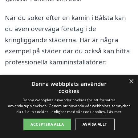
När du söker efter en kamin i Bålsta kan
du även överväga företag i de
kringliggande städerna. Här är några
exempel på städer där du också kan hitta
professionella kamininstallatörer:
×
Enköping
Denna webbplats använder
cookies
Viksjö
Denna webbplats använder cookies för att förbättra
användarupplevelsen. Genom att använda vår webbplats samtycker
Jakobsberg
du till alla cookies i enlighet med vår cookiepolicy.
Läs mer
ACCEPTERA ALLA
AVVISA ALLT
Märsta