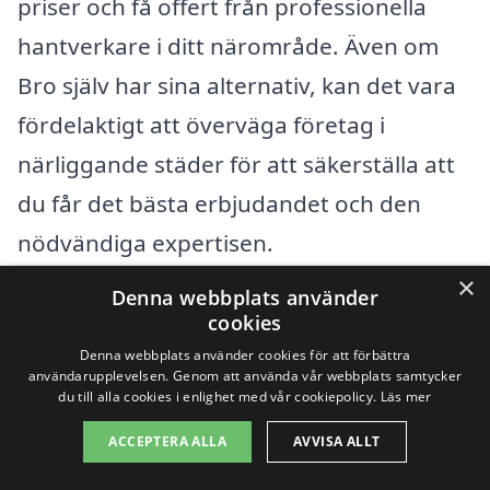
priser och få offert från professionella
hantverkare i ditt närområde. Även om
Bro själv har sina alternativ, kan det vara
fördelaktigt att överväga företag i
närliggande städer för att säkerställa att
du får det bästa erbjudandet och den
nödvändiga expertisen.
×
Denna webbplats använder
När du letar efter kamin i Bro, kan du med
cookies
fördel utforska företag i följande städer:
Denna webbplats använder cookies för att förbättra
användarupplevelsen. Genom att använda vår webbplats samtycker
du till alla cookies i enlighet med vår cookiepolicy.
Läs mer
Kungsängen
ACCEPTERA ALLA
AVVISA ALLT
Bergslagen