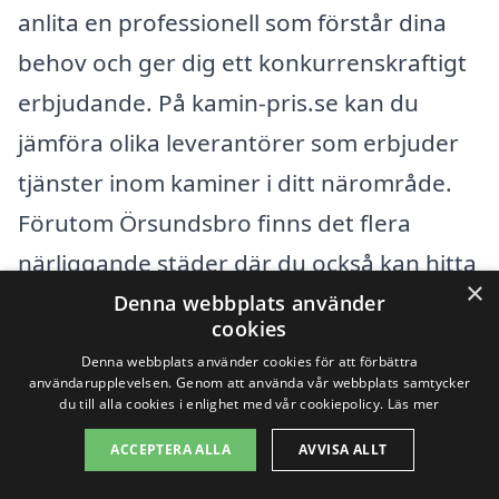
anlita en professionell som förstår dina
behov och ger dig ett konkurrenskraftigt
erbjudande. På kamin-pris.se kan du
jämföra olika leverantörer som erbjuder
tjänster inom kaminer i ditt närområde.
Förutom Örsundsbro finns det flera
närliggande städer där du också kan hitta
×
experter på området.
Denna webbplats använder
cookies
Denna webbplats använder cookies för att förbättra
Några av de omkringliggande städerna
användarupplevelsen. Genom att använda vår webbplats samtycker
du till alla cookies i enlighet med vår cookiepolicy.
Läs mer
som kan vara relevanta för dig är:
ACCEPTERA ALLA
AVVISA ALLT
Enköping