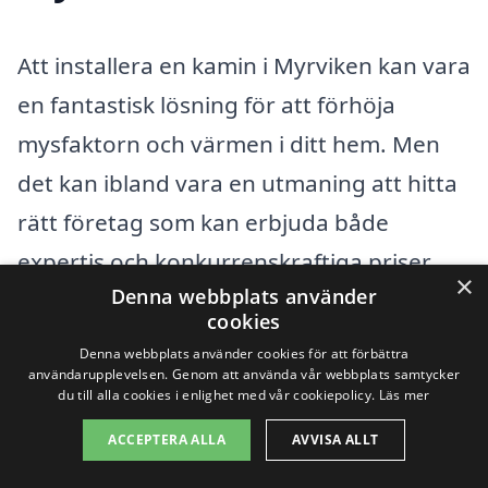
Att installera en kamin i Myrviken kan vara
en fantastisk lösning för att förhöja
mysfaktorn och värmen i ditt hem. Men
det kan ibland vara en utmaning att hitta
rätt företag som kan erbjuda både
expertis och konkurrenskraftiga priser.
×
Denna webbplats använder
Lyckligtvis finns det flera andra städer i
cookies
närheten där du kan hitta kvalificerade
Denna webbplats använder cookies för att förbättra
specialister. Här är några av de
användarupplevelsen. Genom att använda vår webbplats samtycker
du till alla cookies i enlighet med vår cookiepolicy.
Läs mer
närliggande städerna där du kan börja
ACCEPTERA ALLA
AVVISA ALLT
din sökning: