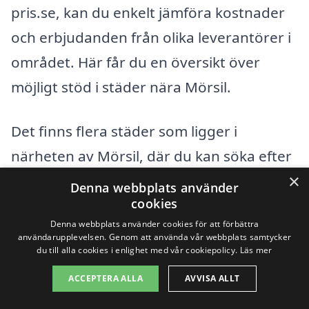
pris.se, kan du enkelt jämföra kostnader
och erbjudanden från olika leverantörer i
området. Här får du en översikt över
möjligt stöd i städer nära Mörsil.
Det finns flera städer som ligger i
närheten av Mörsil, där du kan söka efter
×
kvalitativ hjälp till din kamin. Här är några
Denna webbplats använder
cookies
av dem:
Denna webbplats använder cookies för att förbättra
användarupplevelsen. Genom att använda vår webbplats samtycker
Åre
du till alla cookies i enlighet med vår cookiepolicy.
Läs mer
ACCEPTERA ALLA
AVVISA ALLT
Kall