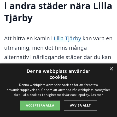
i andra städer nära Lilla
Tjärby
Att hitta en kamin i
Lilla Tjärby
kan vara en
utmaning, men det finns många
alternativ i närliggande städer där du kan
få professionell hjälp. Om du söker efter
×
Denna webbplats använder
kvalificerade företag för installation eller
cookies
reparation av kaminer, kan du överväga
Denna webbplats använder cookies för att förbättra
användarupplevelsen. Genom att använda vår webbplats samtycker
följande städer i närheten:
du till alla cookies i enlighet med vår cookiepolicy.
Läs mer
ACCEPTERA ALLA
AVVISA ALLT
Båstad