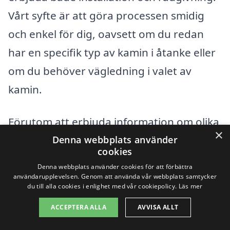
Vårt syfte är att göra processen smidig
och enkel för dig, oavsett om du redan
har en specifik typ av kamin i åtanke eller
om du behöver vägledning i valet av
kamin.
Förutom att erbjuda information om olika
×
kaminer och deras funktioner, kan vi
Denna webbplats använder
cookies
hjälpa dig att jämföra priser och tjänster
Denna webbplats använder cookies för att förbättra
från företag i städerna omkring Lessebo.
användarupplevelsen. Genom att använda vår webbplats samtycker
du till alla cookies i enlighet med vår cookiepolicy.
Läs mer
Här är några exempel på närliggande
ACCEPTERA ALLA
AVVISA ALLT
städer där du kan hitta professionella