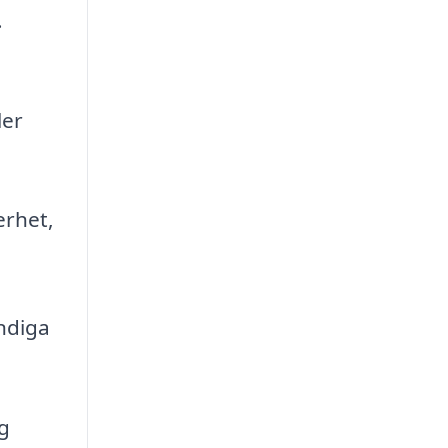
.
ler
erhet,
ändiga
ag