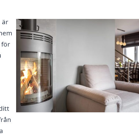
 är
 hem
 för
u
ditt
från
ra