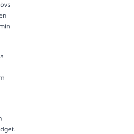
hövs
den
amin
ta
em
h
udget.