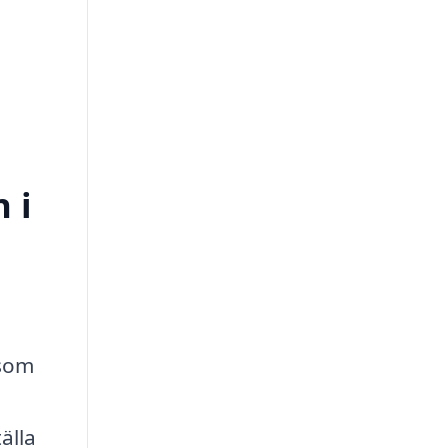
 i
 som
älla