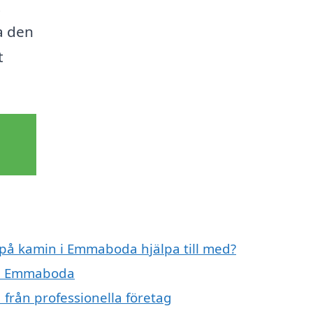
t
ta den
t
t på kamin i Emmaboda hjälpa till med?
n i Emmaboda
från professionella företag