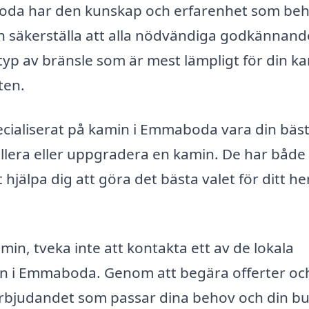
boda har den kunskap och erfarenhet som be
h säkerställa att alla nödvändiga godkännan
typ av bränsle som är mest lämpligt för din k
ten.
cialiserat på kamin i Emmaboda vara din bäs
tallera eller uppgradera en kamin. De har både
 hjälpa dig att göra det bästa valet för ditt h
min, tveka inte att kontakta ett av de lokala
in i Emmaboda. Genom att begära offerter oc
 erbjudandet som passar dina behov och din b