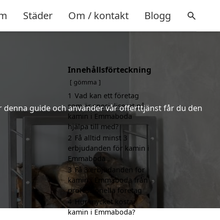
m
Städer
Om / kontakt
Blogg
Innehållsförteckning
gömma
1
Vad kan ett företag
som är specialiserat på
er denna guide och använder vår offerttjänst får du den
kamin i Emmaboda
hjälpa till med?
2
Få alltid minst 3
erbjudanden för kamin i
Emmaboda
3
Få 3 erbjudanden för
kamin i Emmaboda från
professionella företag
4
Hur mycket kostar
kamin i Emmaboda?