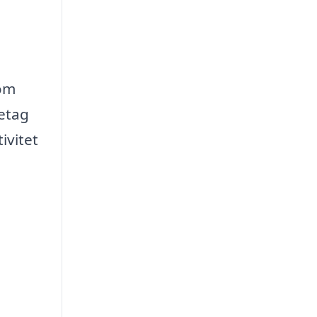
som
retag
ivitet