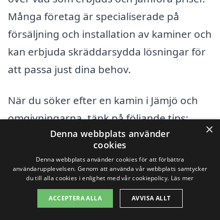
Många företag är specialiserade på
försäljning och installation av kaminer och
kan erbjuda skräddarsydda lösningar för
att passa just dina behov.
När du söker efter en kamin i Jämjö och
omgivningarna, tänk på följande tips:
×
Denna webbplats använder
cookies
Jämför priser och tjänster från olika
Denna webbplats använder cookies för att förbättra
leverantörer.
användarupplevelsen. Genom att använda vår webbplats samtycker
du till alla cookies i enlighet med vår cookiepolicy.
Läs mer
Fråga om referenser och tidigare
ACCEPTERA ALLA
AVVISA ALLT
projekt för att säkerställa kvaliteten.