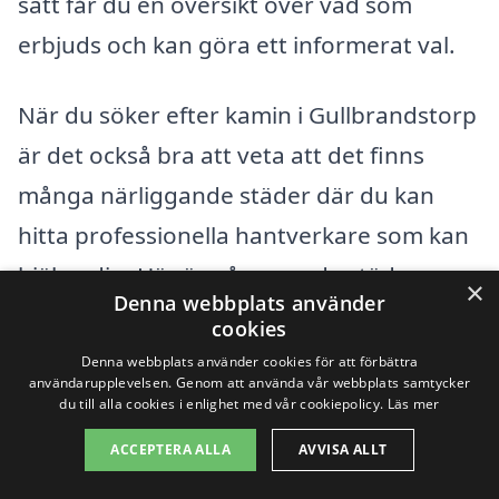
sätt får du en översikt över vad som
erbjuds och kan göra ett informerat val.
När du söker efter kamin i Gullbrandstorp
är det också bra att veta att det finns
många närliggande städer där du kan
hitta professionella hantverkare som kan
hjälpa dig. Här är några av de städer som
×
Denna webbplats använder
du kan överväga:
cookies
Denna webbplats använder cookies för att förbättra
Halmstad
användarupplevelsen. Genom att använda vår webbplats samtycker
du till alla cookies i enlighet med vår cookiepolicy.
Läs mer
Varberg
ACCEPTERA ALLA
AVVISA ALLT
Laholm