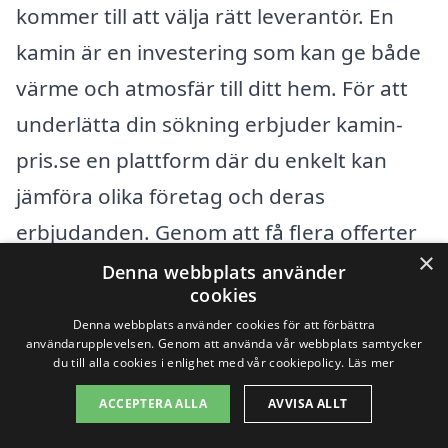
kommer till att välja rätt leverantör. En
kamin är en investering som kan ge både
värme och atmosfär till ditt hem. För att
underlätta din sökning erbjuder kamin-
pris.se en plattform där du enkelt kan
jämföra olika företag och deras
erbjudanden. Genom att få flera offerter
×
kan du tryggt välja det bästa alternativet
Denna webbplats använder
cookies
för dina behov.
Denna webbplats använder cookies för att förbättra
användarupplevelsen. Genom att använda vår webbplats samtycker
Det finns många professionella företag i
du till alla cookies i enlighet med vår cookiepolicy.
Läs mer
närheten av Finnerödja som specialiserar
ACCEPTERA ALLA
AVVISA ALLT
sig på kamininstallation och försäljning.