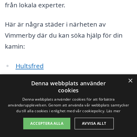
från lokala experter.
Här är några städer i närheten av
Vimmerby där du kan söka hjälp för din
kamin:
Hultsfred
×
Kinda
Denna webbplats använder
cookies
Långviksmon
Denna webbplats använder cookies för att förbättra
användarupplevelsen. Genom att använda vår webbplats samtycker
Forserum
du till alla cookies i enlighet med vår cookiepolicy.
Läs mer
ACCEPTERA ALLA
AVVISA ALLT
Mjölby