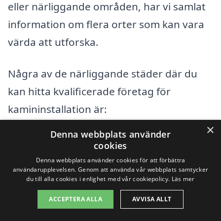
eller närliggande områden, har vi samlat
information om flera orter som kan vara
värda att utforska.
Några av de närliggande städer där du
kan hitta kvalificerade företag för
kamininstallation är:
×
Denna webbplats använder
Söderhamn
cookies
Denna webbplats använder cookies för att förbättra
Bjuråker
användarupplevelsen. Genom att använda vår webbplats samtycker
du till alla cookies i enlighet med vår cookiepolicy.
Läs mer
Järvsö
ACCEPTERA ALLA
AVVISA ALLT
Hofors