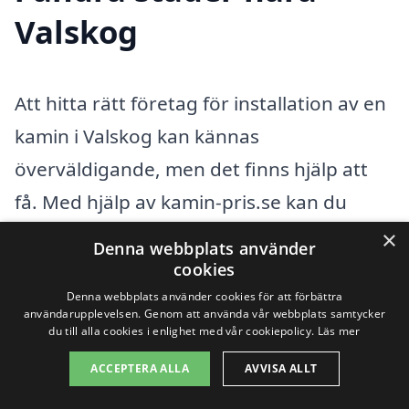
Valskog
Att hitta rätt företag för installation av en
kamin i Valskog kan kännas
överväldigande, men det finns hjälp att
få. Med hjälp av kamin-pris.se kan du
enkelt jämföra olika offerter och hitta en
×
Denna webbplats använder
professionell som passar dina behov. Det
cookies
är viktigt att välja ett pålitligt företag för
Denna webbplats använder cookies för att förbättra
användarupplevelsen. Genom att använda vår webbplats samtycker
att säkerställa att din kamin installeras
du till alla cookies i enlighet med vår cookiepolicy.
Läs mer
korrekt och fungerar som den ska.
ACCEPTERA ALLA
AVVISA ALLT
Dessutom kan du få råd och vägledning