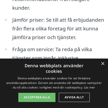
kunder.
Jämför priser: Se till att få erbjudanden
från flera olika företag för att kunna
jämföra priser och tjänster.
Fråga om service: Ta reda på vilka
tjänster som ingår, inklusive
×
Denna webbplats använder
installation, underhåll och eventuell
cookies
reparation.
Denna webbplats använder cookies för att förbättra
användarupplevelsen. Genom att använda vår webbplats samtycker
Kontrollera certifikat: Se till att
du till alla cookies i enlighet med vår cookiepolicy.
Läs mer
företaget har rätt behörighet och
ACCEPTERA ALLA
AVVISA ALLT
certifikat för att utföra installation och