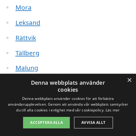
Mora
Leksand
Rättvik
Tällberg
Malung
×
Borlänge
Denna webbplats använder
cookies
Sundborn
Denna webbplats använder cookies för att förbättra
användarupplevelsen. Genom att använda vår webbplats samtycker
du till alla cookies i enlighet med vår cookiepolicy.
Läs mer
Avesta
ACCEPTERA ALLA
AVVISA ALLT
Falun