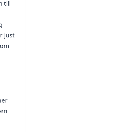
till
g
r just
e om
ner
den