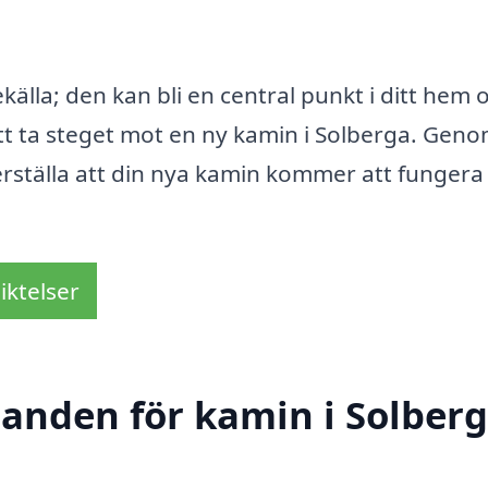
lla; den kan bli en central punkt i ditt hem 
tt ta steget mot en ny kamin i Solberga. Geno
erställa att din nya kamin kommer att fungera
iktelser
danden för kamin i Solber