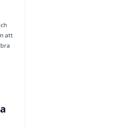
och
m att
 bra
ga