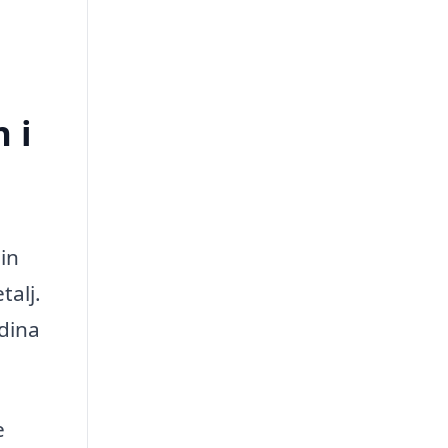
 i
in
talj.
 dina
e