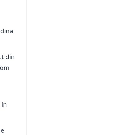
 dina
t din
 som
 in
de