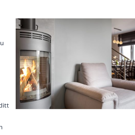
du
ditt
n