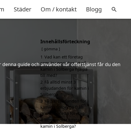
m
Städer
Om / kontakt
Blogg
Innehållsförteckning
gömma
1
Vad kan ett företag
som är specialiserat på
er denna guide och använder vår offerttjänst får du den
kamin i Solberga hjälpa
till med?
2
Få alltid minst 3
erbjudanden för kamin i
Solberga
3
Få 3 erbjudanden för
kamin i Solberga från
professionella företag
4
Hur mycket kostar
kamin i Solberga?