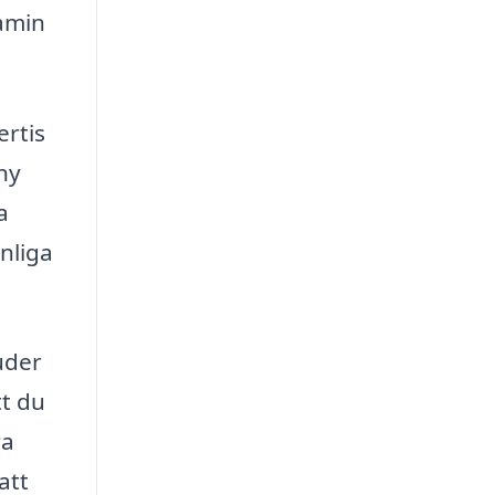
kamin
ertis
ny
a
nliga
uder
tt du
ra
att