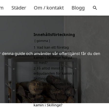
m
Städer
Om / kontakt
Blogg
Innehållsförteckning
gömma
1
Vad kan ett företag
som är specialiserat på
er denna guide och använder vår offerttjänst får du den
kamin i Skillinge hjälpa
till med?
2
Få alltid minst 3
erbjudanden för kamin i
Skillinge
3
Få 3 erbjudanden för
kamin i Skillinge från
professionella företag
4
Hur mycket kostar
kamin i Skillinge?