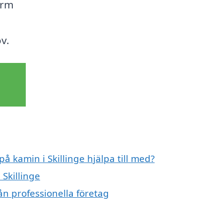
arm
v.
å kamin i Skillinge hjälpa till med?
 Skillinge
ån professionella företag