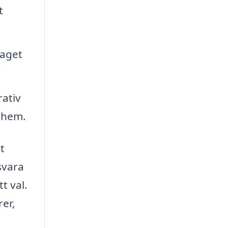
t
taget
rativ
t hem.
t
svara
t val.
rer,