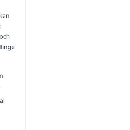
 kan
t
 och
llinge
m
.
al