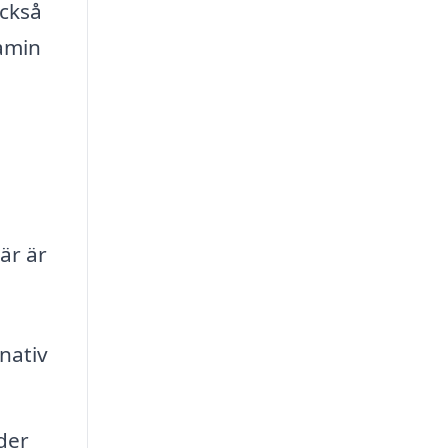
också
kamin
är är
nativ
der