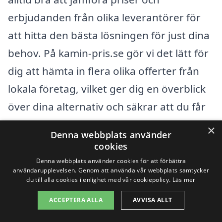
erbjudanden från olika leverantörer för
att hitta den bästa lösningen för just dina
behov. På kamin-pris.se gör vi det lätt för
dig att hämta in flera olika offerter från
lokala företag, vilket ger dig en överblick
över dina alternativ och säkrar att du får
ett konkurrenskraftigt pris.
×
Denna webbplats använder
cookies
Oavsett om du letar efter en modern
Denna webbplats använder cookies för att förbättra
användarupplevelsen. Genom att använda vår webbplats samtycker
kamin, en traditionell vedkamin eller
du till alla cookies i enlighet med vår cookiepolicy.
Läs mer
något mittemellan, så kan du lita på att vi
ACCEPTERA ALLA
AVVISA ALLT
hjälper dig att hitta rätt expertis och det