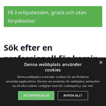
Få 3 erbjudanden, gratis och utan
förpliktelser
Sök efter en
professionell för kamin
×
Denna webbplats använder
i andra städer nära
cookies
Parksidan
Denna webbplats använder cookies för att förbättra
användarupplevelsen. Genom att använda vår webbplats samtycker
du till alla cookies i enlighet med vår cookiepolicy.
Läs mer
ACCEPTERA ALLA
AVVISA ALLT
Att hitta en pålitlig leverantör av kamin i