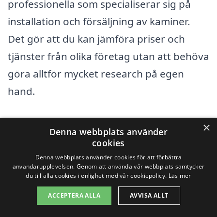
professionella som specialiserar sig på
installation och försäljning av kaminer.
Det gör att du kan jämföra priser och
tjänster från olika företag utan att behöva
göra alltför mycket research på egen
hand.
När du letar efter en kamin i Nya
×
Denna webbplats använder
Långenäs kan det vara bra att även titta
cookies
på närliggande städer för att hitta fler
Denna webbplats använder cookies för att förbättra
användarupplevelsen. Genom att använda vår webbplats samtycker
alternativ. Du kan överväga att kontakta
du till alla cookies i enlighet med vår cookiepolicy.
Läs mer
företag i följande områden:
ACCEPTERA ALLA
AVVISA ALLT