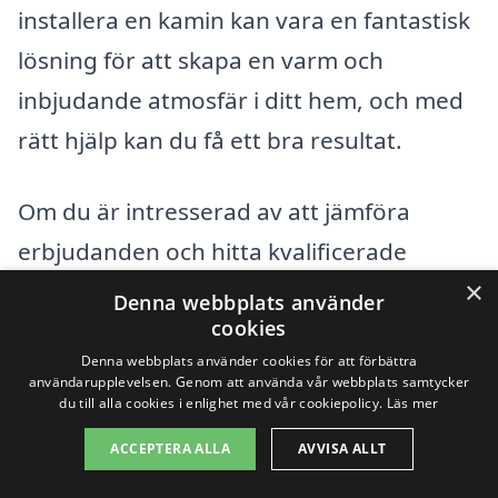
installera en kamin kan vara en fantastisk
lösning för att skapa en varm och
inbjudande atmosfär i ditt hem, och med
rätt hjälp kan du få ett bra resultat.
Om du är intresserad av att jämföra
erbjudanden och hitta kvalificerade
×
entreprenörer, föreslår vi att du tittar på
Denna webbplats använder
cookies
alternativ i de närliggande städerna. Här
Denna webbplats använder cookies för att förbättra
är några exempel på städer där du kan
användarupplevelsen. Genom att använda vår webbplats samtycker
du till alla cookies i enlighet med vår cookiepolicy.
Läs mer
hitta experter på kamin:
ACCEPTERA ALLA
AVVISA ALLT
Gnosjö