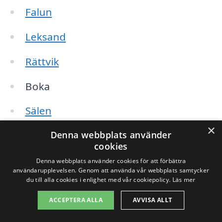
Falun
Leksand
Rättvik
Boka
Sälen
×
Hedemora
Denna webbplats använder
cookies
Älvdalen
Denna webbplats använder cookies för att förbättra
användarupplevelsen. Genom att använda vår webbplats samtycker
du till alla cookies i enlighet med vår cookiepolicy.
Läs mer
Torsång
ACCEPTERA ALLA
AVVISA ALLT
Djurås