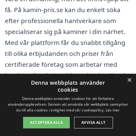
få. På kamin-pris.se kan du enkelt söka
efter professionella hantverkare som
specialiserar sig på kaminer i din närhet.
Med vår plattform får du snabbt tillgång
till olika erbjudanden och priser från
certifierade företag som arbetar med
kaminer. Om du inte hittar det du söker i
×
Denna webbplats använder
Mehedeby, överväg att även kolla
cookies
närliggande städer där det kan finnas fler
Denna webbplats använder cookies för att förbättra
användarupplevelsen. Genom att använda vår webbplats samtycker
alternativ.
du till alla cookies i enlighet med vår cookiepolicy.
Läs mer
ACCEPTERA ALLA
AVVISA ALLT
Några av de städer du kan överväga är: