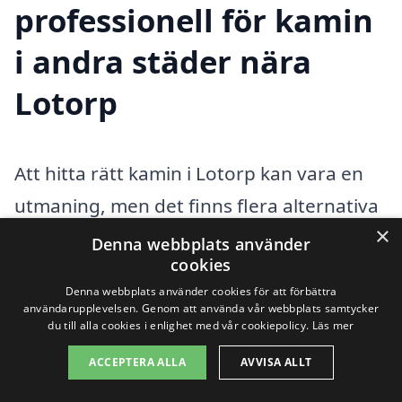
professionell för kamin
i andra städer nära
Lotorp
Att hitta rätt kamin i Lotorp kan vara en
utmaning, men det finns flera alternativa
×
städer i närheten där du också kan söka
Denna webbplats använder
cookies
hjälp och få erbjudanden. Genom att
Denna webbplats använder cookies för att förbättra
utvidga din sökning kan du enklare hitta
användarupplevelsen. Genom att använda vår webbplats samtycker
du till alla cookies i enlighet med vår cookiepolicy.
Läs mer
professionella som kan hjälpa dig med
installation, reparation eller underhåll av
ACCEPTERA ALLA
AVVISA ALLT
din kamin. Här är några närliggande