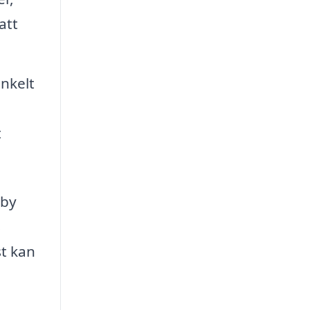
att
nkelt
t
nby
s
t kan