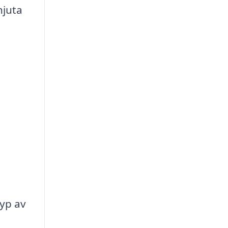
njuta
yp av