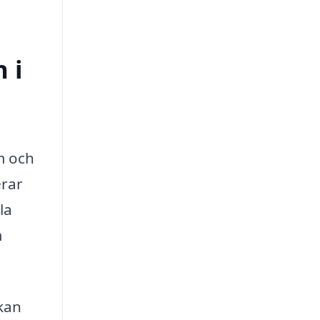
 i
m och
erar
la
m
 kan