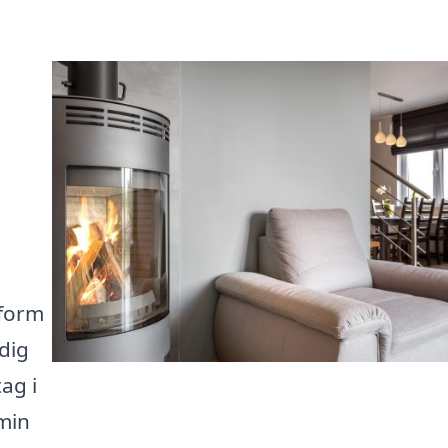
å
tform
 dig
tag i
min