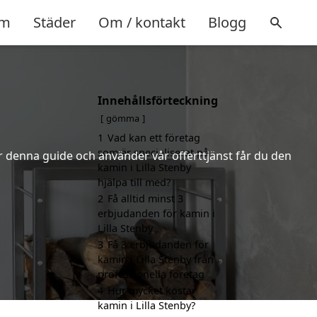
m
Städer
Om / kontakt
Blogg
Innehållsförteckning
gömma
1
Vad kan ett företag
som är specialiserat på
er denna guide och använder vår offerttjänst får du den
kamin i Lilla Stenby
hjälpa till med?
2
Få alltid minst 3
erbjudanden för kamin i
Lilla Stenby
3
Få 3 erbjudanden för
kamin i Lilla Stenby från
professionella företag
4
Hur mycket kostar
kamin i Lilla Stenby?