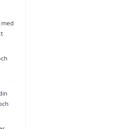
t med
tt
och
din
 och
r,