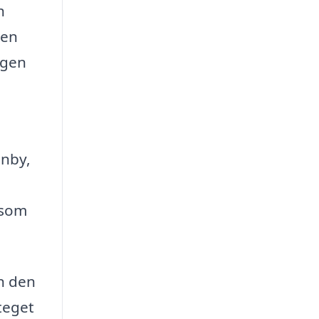
h
den
egen
enby,
 som
n den
steget