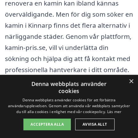
renovera en kamin kan ibland kännas
överväldigande. Men för dig som söker en
kamin i Kinnarp finns det flera alternativ i
närliggande städer. Genom vår plattform,
kamin-pris.se, vill vi underlätta din
sökning och hjälpa dig att få kontakt med
professionella hantverkare i ditt område.
×
Denna webbplats använder
Nära Kinnarp hittar du många städer där
cookies
du kan hitta kompetenta företag som
Denna webbplats använder cookies för att förbättra
användarupplevelsen. Genom att använda vår webbplats samtycker
erbjuder tjänster inom kamininstallation
du till alla cookies i enlighet med vår cookiepolicy.
Läs mer
och -service. Genom att bredda din
ACCEPTERA ALLA
AVVISA ALLT
sökning kan du öka chanserna att hitta